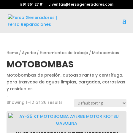
91 851 27 81
ventas@fersageneradores.com
Home
/
Ayerbe
/
Herramientas de trabajo
/ Motobombas
MOTOBOMBAS
Motobombas de presión, autoaspirante y centrífuga,
para trasvase de aguas limpias, cargadas, corrosivas
y residuales.
.
Showing 1–12 of 36 results