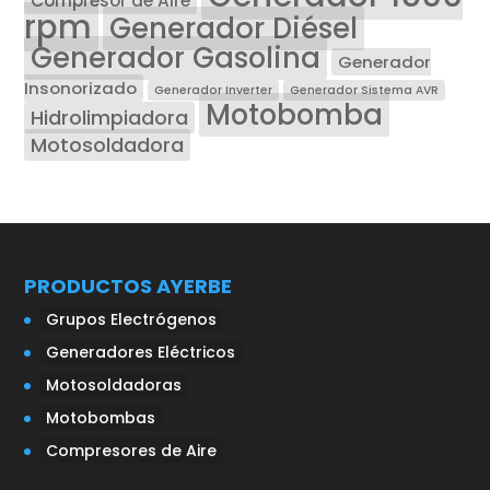
Compresor de Aire
rpm
Generador Diésel
Generador Gasolina
Generador
Insonorizado
Generador Inverter
Generador Sistema AVR
Motobomba
Hidrolimpiadora
Motosoldadora
PRODUCTOS AYERBE
Grupos Electrógenos
Generadores Eléctricos
Motosoldadoras
Motobombas
Compresores de Aire