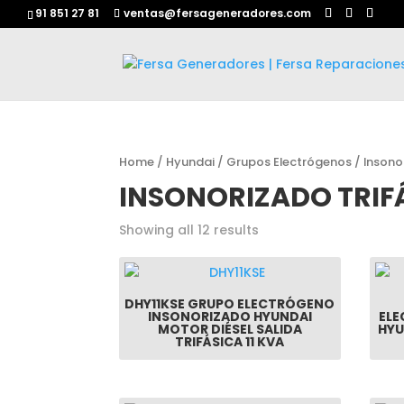
91 851 27 81
ventas@fersageneradores.com
Home
/
Hyundai
/
Grupos Electrógenos
/ Insono
INSONORIZADO TRIF
Showing all 12 results
DHY11KSE GRUPO ELECTRÓGENO
INSONORIZADO HYUNDAI
EL
MOTOR DIÉSEL SALIDA
HYU
TRIFÁSICA 11 KVA