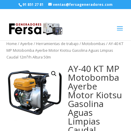
91 851 27 81
ventas@fersageneradores.com
Home
/
Ayerbe
/
Herramientas de trabajo
/
Motobombas
/ AY-40 KT
MP Motobomba Ayerbe Motor Kiotsu Gasolina Aguas Limpias
Caudal 12m³/h Altura 50m
AY-40 KT MP
Motobomba
Ayerbe
Motor Kiotsu
Gasolina
Aguas
Limpias
Caudal