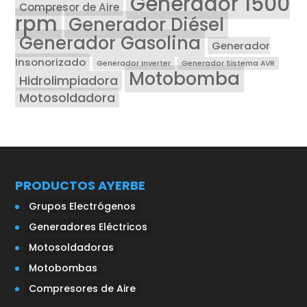
Generador 1500
Compresor de Aire
rpm
Generador Diésel
Generador Gasolina
Generador
Insonorizado
Generador Inverter
Generador Sistema AVR
Motobomba
Hidrolimpiadora
Motosoldadora
PRODUCTOS AYERBE
Grupos Electrógenos
Generadores Eléctricos
Motosoldadoras
Motobombas
Compresores de Aire