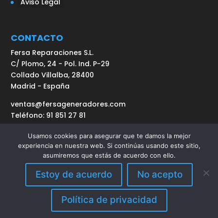
Aviso Legal
CONTACTO
Fersa Reparaciones S.L.
C/ Plomo, 24 - Pol. Ind. P-29
Collado Villalba, 28400
Madrid - España
ventas@fersageneradores.com
Teléfono: 91 851 27 81
Usamos cookies para asegurar que te damos la mejor
experiencia en nuestra web. Si continúas usando este sitio,
asumiremos que estás de acuerdo con ello.
Estoy de acuerdo
No acepto
Diseñado por
Elegant Themes
| Desarrollado por
Política de privacidad
WordPress