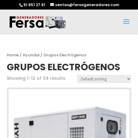
91 851 27 81
ventas@fersageneradores.com
Home
/
Hyundai
/ Grupos Electrógenos
GRUPOS ELECTRÓGENOS
Showing 1–12 of 34 results