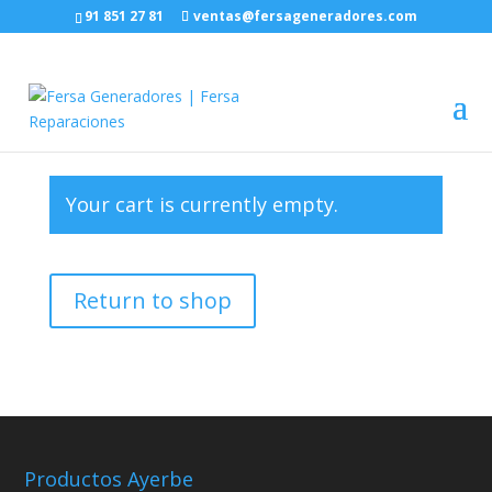
91 851 27 81
ventas@fersageneradores.com
Your cart is currently empty.
Return to shop
Productos Ayerbe