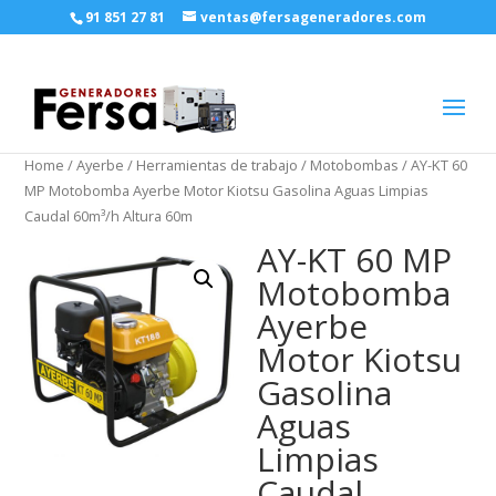
91 851 27 81
ventas@fersageneradores.com
Home
/
Ayerbe
/
Herramientas de trabajo
/
Motobombas
/ AY-KT 60
MP Motobomba Ayerbe Motor Kiotsu Gasolina Aguas Limpias
Caudal 60m³/h Altura 60m
AY-KT 60 MP
Motobomba
Ayerbe
Motor Kiotsu
Gasolina
Aguas
Limpias
Caudal