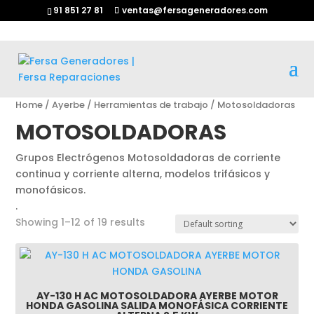
91 851 27 81
ventas@fersageneradores.com
Home
/
Ayerbe
/
Herramientas de trabajo
/ Motosoldadoras
MOTOSOLDADORAS
Grupos Electrógenos Motosoldadoras de corriente
continua y corriente alterna, modelos trifásicos y
monofásicos.
.
Showing 1–12 of 19 results
AY-130 H AC MOTOSOLDADORA AYERBE MOTOR
HONDA GASOLINA SALIDA MONOFÁSICA CORRIENTE