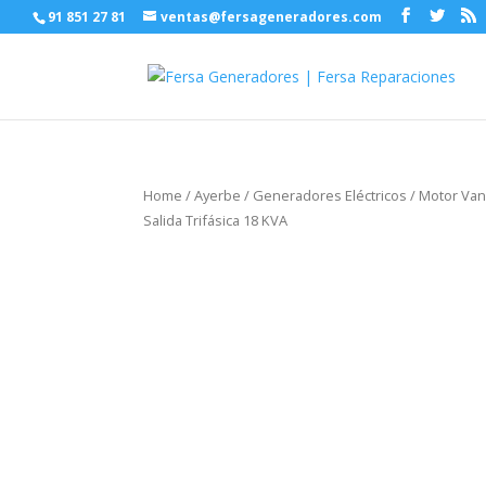
91 851 27 81
ventas@fersageneradores.com
Home
/
Ayerbe
/
Generadores Eléctricos
/
Motor Va
Salida Trifásica 18 KVA