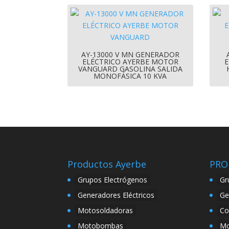
AY-13000 V MN GENERADOR
ELÉCTRICO AYERBE MOTOR
E
VANGUARD GASOLINA SALIDA
MONOFÁSICA 10 KVA
Productos Ayerbe
PRO
Grupos Electrógenos
Gr
Generadores Eléctricos
Ge
Motosoldadoras
Co
Motobombas
Mo