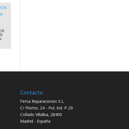
OR
OR
A
Contacto
Fersa Reparaciones S.L.
C/ Plomo, 24 - Pol. Ind. P-29
Collado Villalba, 28400
Madrid - España