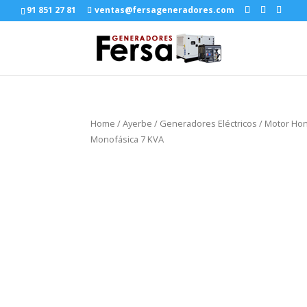
91 851 27 81
ventas@fersageneradores.com
Home
/
Ayerbe
/
Generadores Eléctricos
/
Motor Ho
Monofásica 7 KVA