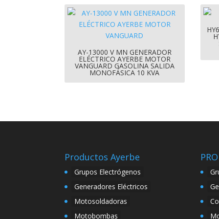
HY
H
AY-13000 V MN GENERADOR
ELÉCTRICO AYERBE MOTOR
VANGUARD GASOLINA SALIDA
MONOFÁSICA 10 KVA
Productos Ayerbe
PRO
Grupos Electrógenos
Gr
Generadores Eléctricos
Ge
Motosoldadoras
Co
Motobombas
Mo