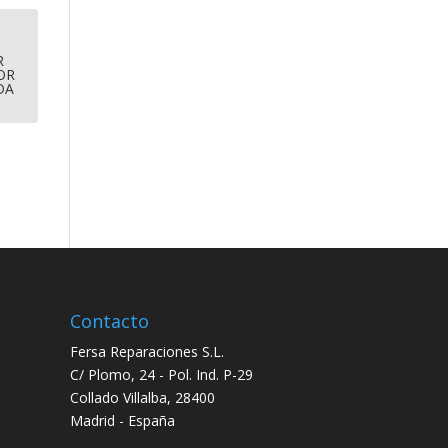
R
OR
DA
Contacto
Fersa Reparaciones S.L.
C/ Plomo, 24 - Pol. Ind. P-29
Collado Villalba, 28400
Madrid - España