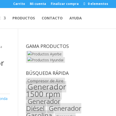
Carrito
Mi cuenta
Finalizar compra
0 elementos
E
PRODUCTOS
CONTACTO
AYUDA
GAMA PRODUCTOS
da
r
BÚSQUEDA RÁPIDA
Compresor de Aire
Generador
1500 rpm
onda
Generador
Diésel
Generador
Gasolina