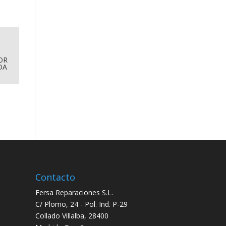
OR
DA
Contacto
Fersa Reparaciones S.L.
C/ Plomo, 24 - Pol. Ind. P-29
Collado Villalba, 28400