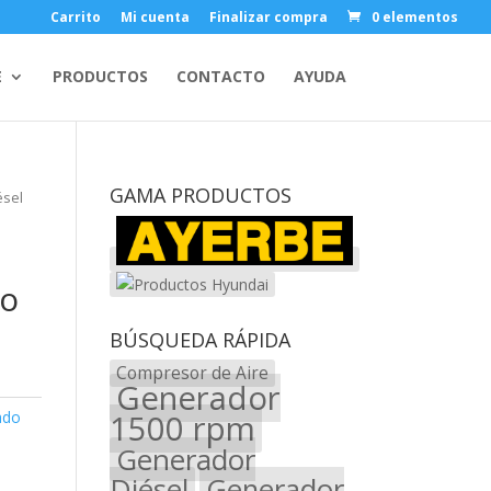
Carrito
Mi cuenta
Finalizar compra
0 elementos
E
PRODUCTOS
CONTACTO
AYUDA
GAMA PRODUCTOS
ésel
do
BÚSQUEDA RÁPIDA
Compresor de Aire
Generador
ado
1500 rpm
Generador
Diésel
Generador