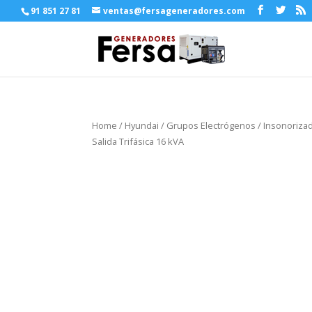
91 851 27 81
ventas@fersageneradores.com
Home
/
Hyundai
/
Grupos Electrógenos
/
Insonorizad
Salida Trifásica 16 kVA