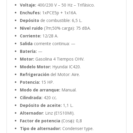
Voltaje:
400/230 V – 50 Hz – Trifásico.
Enchufes:
1xPCE5p + 1x16A.
Depósito
de combustible: 6,5 L.
Nivel ruido
(7m;50% carga): 75 dBA.
Corriente:
12/28 A.
Salida
corriente continua: —
Batería:
—
Motor:
Gasolina 4 Tiempos OHV.
Modelo Motor:
Hyundai IC420.
Refrigeración
del Motor: Aire.
Potencia:
15 HP.
Modo de arranque:
Manual.
Cilindrada:
420 cc.
Depósito de aceite:
1,1 L.
Alternador
: Linz (E1S10MI).
Factor de potencia
(Cosϕ): 0,8
Tipo de alternador:
Condenser type.