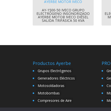
AY-1500-50 IVECO GRUPO
ELECTRÓGENO INSONORIZADO
ELE
AYERBE MOTOR IVECO DIÉSEL
M
SALIDA TRIFÁSICA 50 KVA
Productos Ayerbe
PRO
Grupos Electrógenos
Gr
Generadores Eléctricos
Ge
Motosoldadoras
Co
Motobombas
Mo
Compresores de Aire
Mo