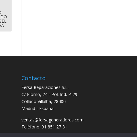
O
ADO
SEL
VA
Contacto
Fersa Reparaciones S.L.
C/ Plomo, 24 - Pol. Ind. P-29
Collado Villalba, 28400
Madrid - España
ventas@fersageneradores.com
Teléfono: 91 851 27 81