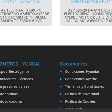
AY-1500-6 LA TX GRUPO
AY-1500-20 DA MN GRUP
CTRÓGENO ABIERTO AYERBE
ELECTRÓGENO INSONORIZ
OTOR LOMBARDINI DIÉSEL
AYERBE MOTOR DEUTZ DIÉ
SALIDA TRIFÁSICA 6 KVA
SALIDA MONOFÁSICA 17 K
DUCTOS HYUNDAI
Documentos
upos Electrógenos
Condiciones Hyundai
neradores Eléctricos
Condiciones Ayerbe
mpresores de aire
Términos y Condiciones
tobombas
Política de privacidad
tosoldadoras
Política de Cookies
Aviso Legal