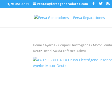
91 851 27 81
ventas@fersageneradores.com
Home
/
Ayerbe
/
Grupos Electrógenos
/
Motor Lomba
Deutz Diésel Salida Trifásica 30 kVA