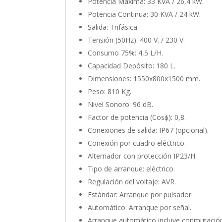
Potencia Máxima: 33 KVA / 26,4 kW.
Potencia Continua: 30 KVA / 24 kW.
Salida: Trifásica.
Tensión (50Hz): 400 V. / 230 V.
Consumo 75%: 4,5 L/H.
Capacidad Depósito: 180 L.
Dimensiones: 1550x800x1500 mm.
Peso: 810 Kg.
Nivel Sonoro: 96 dB.
Factor de potencia (Cosϕ): 0,8.
Conexiones de salida: IP67 (opcional).
Conexión por cuadro eléctrico.
Alternador con protección IP23/H.
Tipo de arranque: eléctrico.
Regulación del voltaje: AVR.
Estándar: Arranque por pulsador.
Automático: Arranque por señal.
Arranque automático incluye conmutació