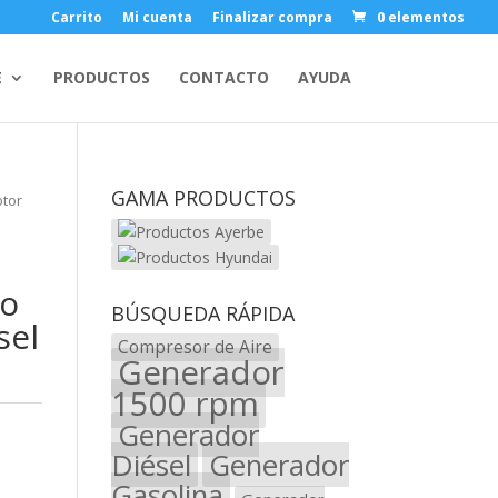
Carrito
Mi cuenta
Finalizar compra
0 elementos
E
PRODUCTOS
CONTACTO
AYUDA
GAMA PRODUCTOS
otor
do
BÚSQUEDA RÁPIDA
sel
Compresor de Aire
Generador
1500 rpm
Generador
Diésel
Generador
Gasolina