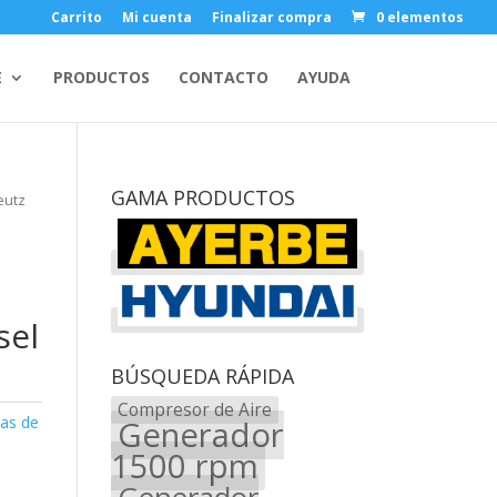
Carrito
Mi cuenta
Finalizar compra
0 elementos
E
PRODUCTOS
CONTACTO
AYUDA
GAMA PRODUCTOS
eutz
sel
BÚSQUEDA RÁPIDA
Compresor de Aire
as de
Generador
1500 rpm
Generador