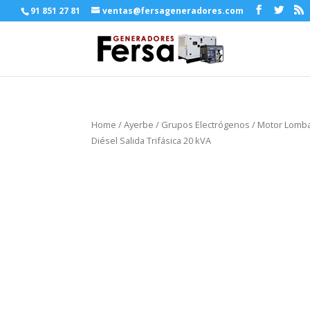
91 851 27 81
ventas@fersageneradores.com
Home
/
Ayerbe
/
Grupos Electrógenos
/
Motor Lomba
Diésel Salida Trifásica 20 kVA